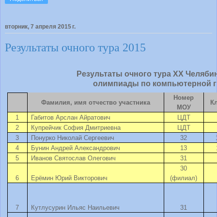
вторник, 7 апреля 2015 г.
Результаты очного тура 2015
Результаты очного тура XX Челяби
олимпиады по компьютерной гр
Номер
Фамилия, имя отчество участника
К
МОУ
1
Габитов Арслан Айратович
ЦДТ
2
Купрейчик София Дмитриевна
ЦДТ
3
Понурко Николай Сергеевич
32
4
Бунин Андрей Александрович
13
5
Иванов Святослав Олегович
31
30
6
Ерёмин Юрий Викторович
(филиал)
7
Кутлусурин Ильяс Наильевич
31