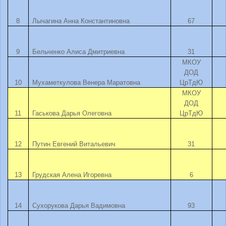
8
Лычагина Анна Константиновна
67
9
Бельченко Алиса Дмитриевна
31
МКОУ
ДОД
10
Мухаметкулова Венера Маратовна
ЦрТдЮ
МКОУ
ДОД
11
Гаськова Дарья Олеговна
ЦрТдЮ
12
Путин Евгений Витальевич
31
13
Грудская Алена Игоревна
6
14
Сухорукова Дарья Вадимовна
93